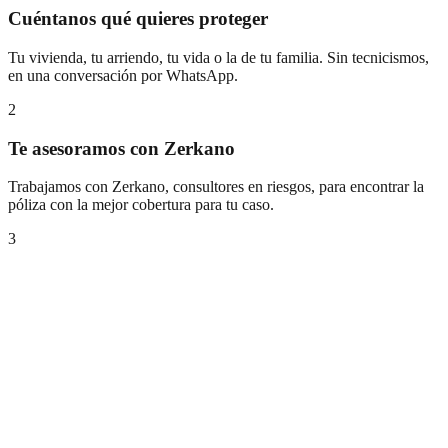
Cuéntanos qué quieres proteger
Tu vivienda, tu arriendo, tu vida o la de tu familia. Sin tecnicismos,
en una conversación por WhatsApp.
2
Te asesoramos con Zerkano
Trabajamos con Zerkano, consultores en riesgos, para encontrar la
póliza con la mejor cobertura para tu caso.
3
Quedas protegido
Te acompañamos en la contratación y quedas con la tranquilidad de
estar cubierto ante cualquier eventualidad.
Protege lo que más te importa,
hoy mismo
Cuéntanos tu caso y te ayudamos a encontrar el seguro adecuado,