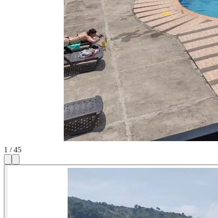
1
/
45