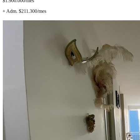
$1.900.000/mes
+ Adm.
$211.300
/mes