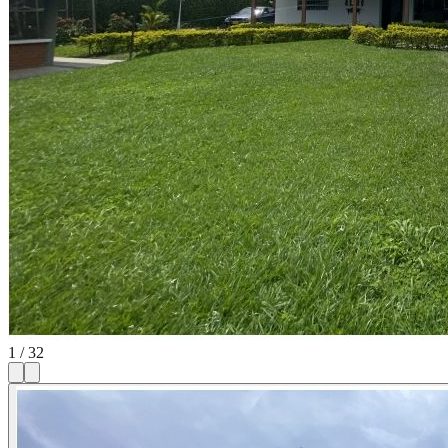
1
/
32