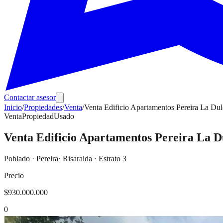
Contactar asesor
Inicio
/
Propiedades
/
Venta
/
Venta Edificio Apartamentos Pereira La Dul
Venta
Propiedad
Usado
Venta Edificio Apartamentos Pereira La D
Poblado
·
Pereira
· Risaralda
· Estrato 3
Precio
$930.000.000
0