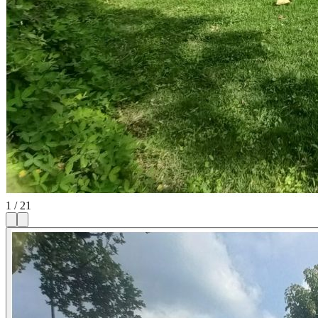
1
/
21