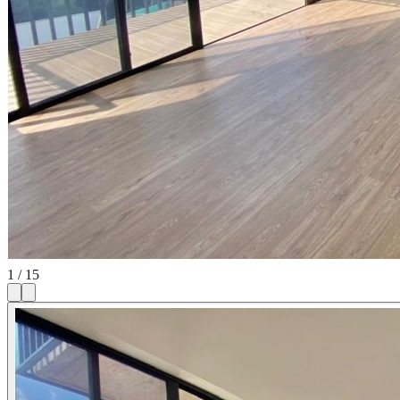
1
/
15