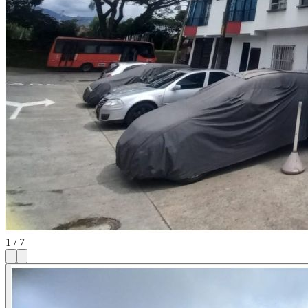
1
/
7