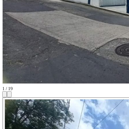
1
/
19