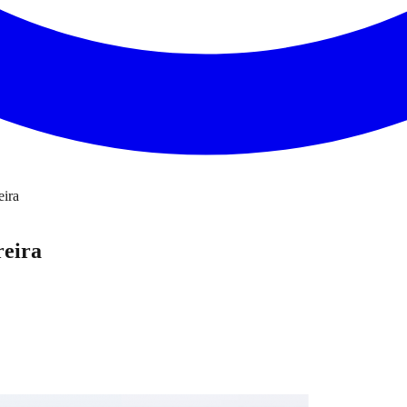
eira
reira