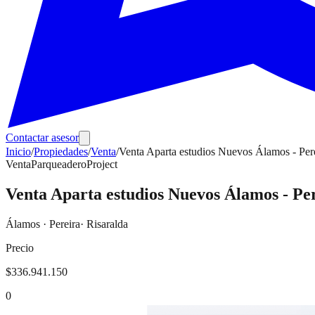
Contactar asesor
Inicio
/
Propiedades
/
Venta
/
Venta Aparta estudios Nuevos Álamos - Per
Venta
Parqueadero
Project
Venta Aparta estudios Nuevos Álamos - Pe
Álamos
·
Pereira
· Risaralda
Precio
$336.941.150
0