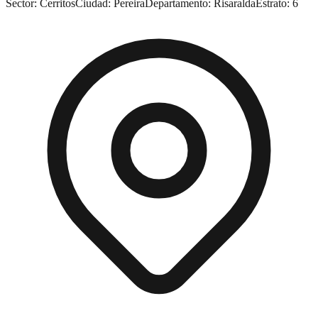
Sector:
Cerritos
Ciudad:
Pereira
Departamento:
Risaralda
Estrato:
6