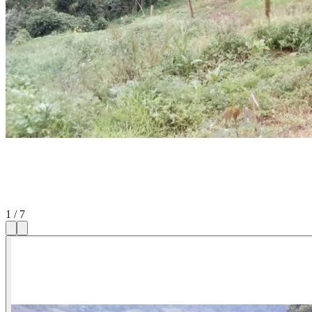
1
/
7