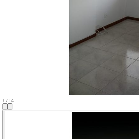
1
/
14